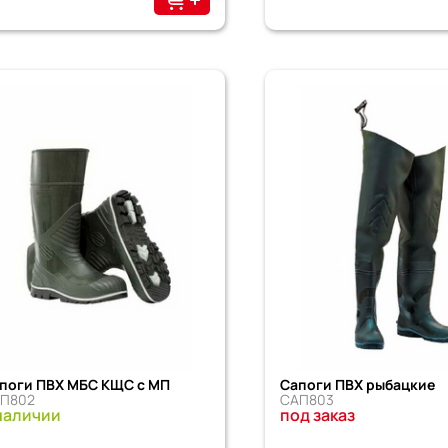
поги ПВХ МБС КЩС с МП
Сапоги ПВХ рыбацкие
П802
САП803
наличии
под заказ