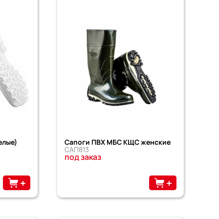
елые)
Сапоги ПВХ МБС КЩС женские
САП813
под заказ