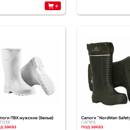
поги ПВХ мужские (белые)
Сапоги "NordMan Safet
П238
САП815
д заказ
под заказ