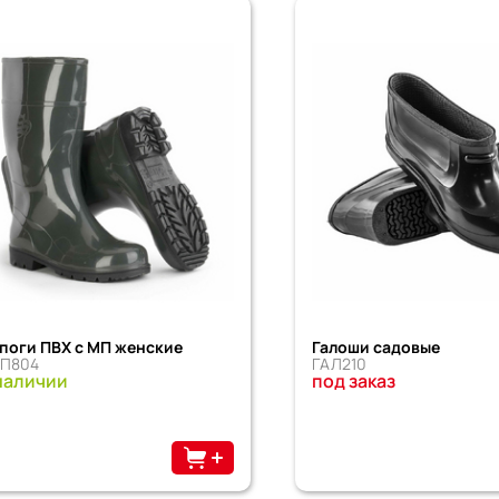
поги ПВХ с МП женские
Галоши садовые
П804
ГАЛ210
наличии
под заказ