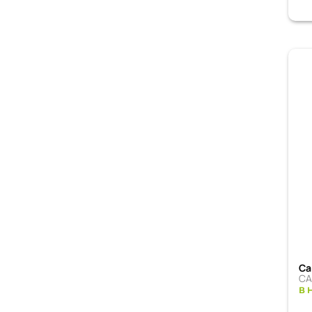
Са
СА
в 