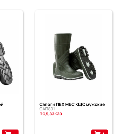
ой
Сапоги ПВХ МБС КЩС мужские
САП801
под заказ