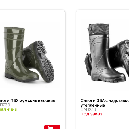
поги ПВХ мужские высокие
Сапоги ЭВА с надставк
П230
утепленные
наличии
САП236
под заказ