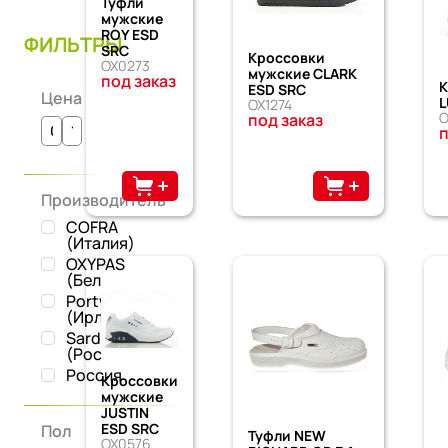
Туфли
мужские
ROY ESD
ФИЛЬТРЫ
SRC
Кроссовки
OX0273
мужские CLARK
под заказ
К
ESD SRC
Цена
L
OX1274
O
под заказ
п
Производитель
COFRA
(Италия)
OXYPAS
(Бельгия)
Portwest
(Ирландия)
Sardonix
(Россия)
Россия
Кроссовки
мужские
JUSTIN
ESD SRC
Пол
Туфли NEW
OX0576