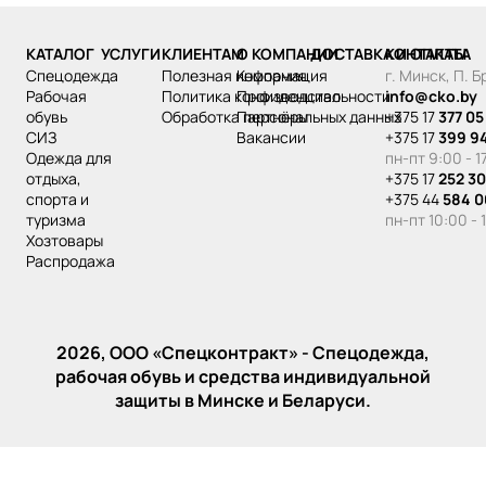
КАТАЛОГ
УСЛУГИ
КЛИЕНТАМ
О КОМПАНИИ
ДОСТАВКА И ОПЛАТА
КОНТАКТЫ
спецодежда
Полезная информация
Компания
г. Минск, П. 
рабочая
Политика конфиденциальности
Производство
info@cko.by
обувь
Обработка персональных данных
Партнёры
+375 17
377 05
СИЗ
Вакансии
+375 17
399 9
одежда для
пн-пт 9:00 - 1
отдыха,
+375 17
252 30
спорта и
+375 44
584 0
туризма
пн-пт 10:00 - 
хозтовары
распродажа
2026, ООО «‎Спецконтракт» - Спецодежда,
рабочая обувь и средства индивидуальной
защиты в Минске и Беларуси.