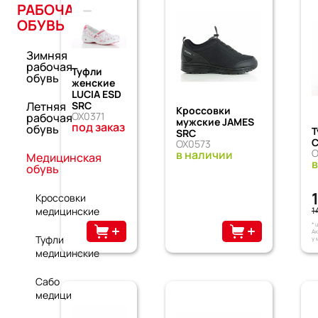
РАБОЧАЯ
ОБУВЬ
Зимняя
рабочая
Туфли
обувь
женские
LUCIA ESD
SRC
Летняя
Кроссовки
OX0371
рабочая
мужские JAMES
под заказ
обувь
Т
SRC
C
OX0573
O
в наличии
Медицинская
в
обувь
Кроссовки
медицинские
1
* 
Ак
Туфли
у 
медицинские
Сабо
медицинские