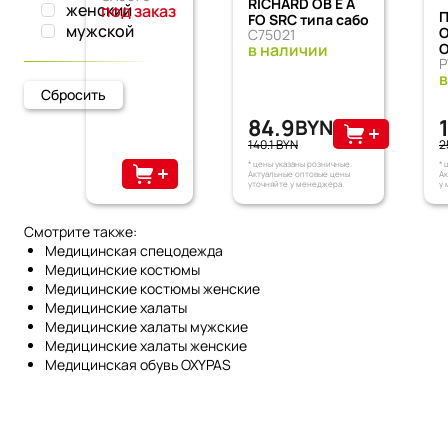
RICHARD OB E A
женский
под заказ
П
FO SRC типа сабо
мужской
O
C75021
O
в наличии
в
Сбросить
84.9
BYN
140.1 BYN
2
* цены указаны розничные.
* 
Актуальные оптовые цены
Ак
уточняйте у менеджера.
у 
Смотрите также:
Медицинcкая спецодежда
Медицинские костюмы
Медицинские костюмы женские
Медицинские халаты
Медицинские халаты мужские
Медицинские халаты женские
Медицинская обувь OXYPAS