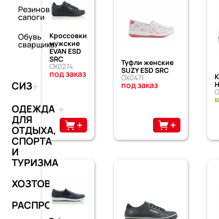
Резиновые
сапоги
Кроссовки
Обувь
мужские
сварщика
EVAN ESD
SRC
Туфли женские
OX0274
SUZY ESD SRC
под заказ
К
OX0471
СИЗ
H
под заказ
O
в
ОДЕЖДА
ДЛЯ
ОТДЫХА,
СПОРТА
И
ТУРИЗМА
ХОЗТОВАРЫ
РАСПРОДАЖА