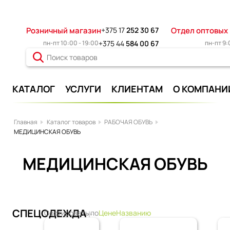
Розничный магазин
+375 17
252 30 67
Отдел оптовых
пн-пт 10:00 - 19:00
+375 44
584 00 67
пн-пт 9:
КАТАЛОГ
УСЛУГИ
КЛИЕНТАМ
О КОМПАНИ
Главная
Каталог товаров
РАБОЧАЯ ОБУВЬ
МЕДИЦИНСКАЯ ОБУВЬ
МЕДИЦИНСКАЯ ОБУВЬ
СПЕЦОДЕЖДА
Сортировать по
Цене
Названию