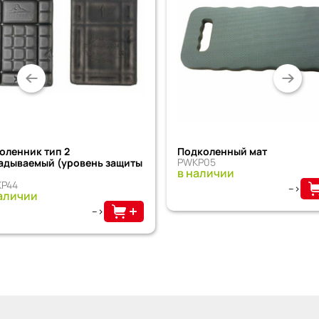
оленник тип 2
Подколенный мат
PWKP05
адываемый (уровень защиты
в наличии
P44
-->
аличии
-->