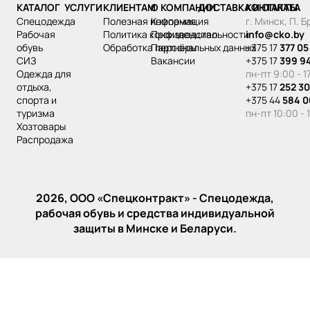
КАТАЛОГ
УСЛУГИ
КЛИЕНТАМ
О КОМПАНИИ
ДОСТАВКА И ОПЛАТА
КОНТАКТЫ
спецодежда
Полезная информация
Компания
г. Минск, П. 
рабочая
Политика конфиденциальности
Производство
info@cko.by
обувь
Обработка персональных данных
Партнёры
+375 17
377 05
СИЗ
Вакансии
+375 17
399 9
одежда для
пн-пт 9:00 - 1
отдыха,
+375 17
252 30
спорта и
+375 44
584 0
туризма
пн-пт 10:00 - 
хозтовары
распродажа
2026, ООО «‎Спецконтракт» - Спецодежда,
рабочая обувь и средства индивидуальной
защиты в Минске и Беларуси.