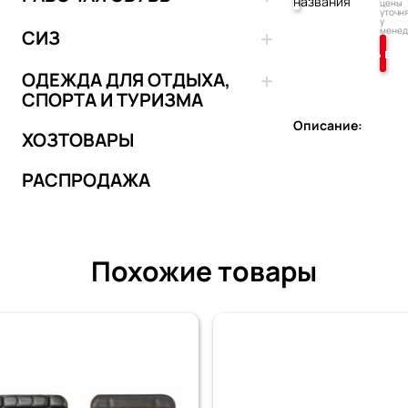
цены
уточн
у
менед
СИЗ
Добавить в к
ОДЕЖДА ДЛЯ ОТДЫХА,
СПОРТА И ТУРИЗМА
Описание:
ХОЗТОВАРЫ
РАСПРОДАЖА
Похожие товары