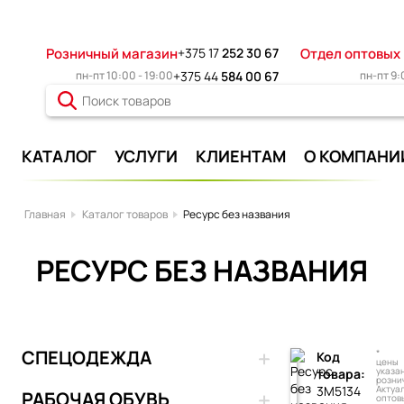
Розничный магазин
+375 17
252 30 67
Отдел оптовых
пн-пт 10:00 - 19:00
+375 44
584 00 67
пн-пт 9:
КАТАЛОГ
УСЛУГИ
КЛИЕНТАМ
О КОМПАНИ
Главная
Каталог товаров
Ресурс без названия
РЕСУРС БЕЗ НАЗВАНИЯ
СПЕЦОДЕЖДА
*
Код
цены
указа
товара:
розни
3М5134
Актуа
РАБОЧАЯ ОБУВЬ
оптов