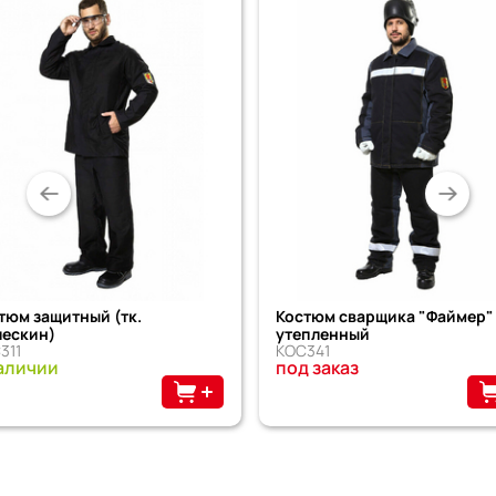
тюм защитный (тк.
Костюм сварщика "Файмер"
ескин)
утепленный
311
КОС341
аличии
под заказ