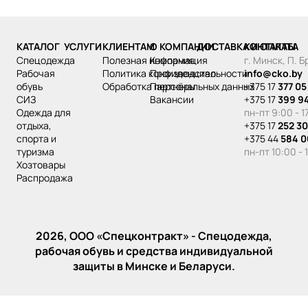
КАТАЛОГ
УСЛУГИ
КЛИЕНТАМ
О КОМПАНИИ
ДОСТАВКА И ОПЛАТА
КОНТАКТЫ
спецодежда
Полезная информация
Компания
г. Минск, П. 
рабочая
Политика конфиденциальности
Производство
info@cko.by
обувь
Обработка персональных данных
Партнёры
+375 17
377 05
СИЗ
Вакансии
+375 17
399 9
одежда для
пн-пт 9:00 - 1
отдыха,
+375 17
252 30
спорта и
+375 44
584 0
туризма
пн-пт 10:00 - 
хозтовары
распродажа
2026, ООО «‎Спецконтракт» - Спецодежда,
рабочая обувь и средства индивидуальной
защиты в Минске и Беларуси.