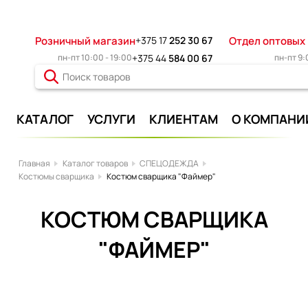
Розничный магазин
+375 17
252 30 67
Отдел оптовых
пн-пт 10:00 - 19:00
+375 44
584 00 67
пн-пт 9:
КАТАЛОГ
УСЛУГИ
КЛИЕНТАМ
О КОМПАНИ
Главная
Каталог товаров
СПЕЦОДЕЖДА
Костюмы сварщика
Костюм сварщика "Файмер"
КОСТЮМ СВАРЩИКА
"ФАЙМЕР"