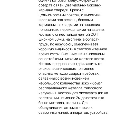
один из которых предусмотрен для
средств связи, два удобных боковых
кармана спереди. Брюки с
цельнокроеным поясом, с широкими
шлевками под ремень, боковым
карманом, накладками на передних
половинках, переходящими на задние.
Костюм с огнестойкой лентой СОП
шириной 50мм, на спине, в области
груди, по низу брюк, обеспечивает
хорошую видимость в светлое и темное
время суток. Внешние швы выполнены
огнестойкими нитками желтого цвета.
Костюм предназначен для защиты от
рисков, возникающих при менее
опасных методах сварки и работах,
связанных с возникновением
небольшого количества искр и брызг
расплавленного металла, теплового
излучения. Костюм для эксплуатации на
расстоянии не менее 2м до источника
брызг металла, окалины. Для
обслуживания автоматических
сварочных линий, аппаратов, устройств,