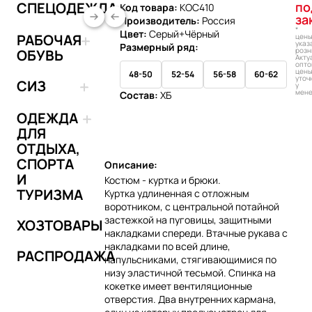
СПЕЦОДЕЖДА
по
Код товара:
КОС410
за
Производитель:
Россия
*
Цвет:
Серый+Чёрный
РАБОЧАЯ
цен
указ
Размерный ряд:
розн
ОБУВЬ
Акту
опто
цен
48-50
52-54
56-58
60-62
уточ
СИЗ
у
мен
Состав:
ХБ
Добавить в 
ОДЕЖДА
ДЛЯ
ОТДЫХА,
СПОРТА
Описание:
И
Костюм - куртка и брюки.
ТУРИЗМА
Куртка удлиненная с отложным
воротником, с центральной потайной
застежкой на пуговицы, защитными
ХОЗТОВАРЫ
накладками спереди. Втачные рукава с
накладками по всей длине,
РАСПРОДАЖА
напульсниками, стягивающимися по
низу эластичной тесьмой. Спинка на
кокетке имеет вентиляционные
отверстия. Два внутренних кармана,