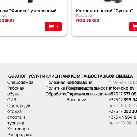
тюм "Финикс" утепленный
Костюм женский "Сунтар"
525
КОС632
 заказ
под заказ
КАТАЛОГ
УСЛУГИ
КЛИЕНТАМ
О КОМПАНИИ
ДОСТАВКА И ОПЛАТА
КОНТАКТЫ
спецодежда
Полезная информация
Компания
г. Минск, П. 
рабочая
Политика конфиденциальности
Производство
info@cko.by
обувь
Обработка персональных данных
Партнёры
+375 17
377 05
СИЗ
Вакансии
+375 17
399 9
одежда для
пн-пт 9:00 - 1
отдыха,
+375 17
252 30
спорта и
+375 44
584 0
туризма
пн-пт 10:00 - 
хозтовары
распродажа