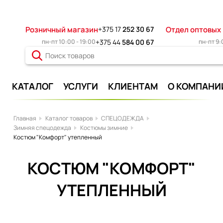
Розничный магазин
+375 17
252 30 67
Отдел оптовых
пн-пт 10:00 - 19:00
+375 44
584 00 67
пн-пт 9:
КАТАЛОГ
УСЛУГИ
КЛИЕНТАМ
О КОМПАНИ
Главная
Каталог товаров
СПЕЦОДЕЖДА
Зимняя спецодежда
Костюмы зимние
Костюм "Комфорт" утепленный
КОСТЮМ "КОМФОРТ"
УТЕПЛЕННЫЙ