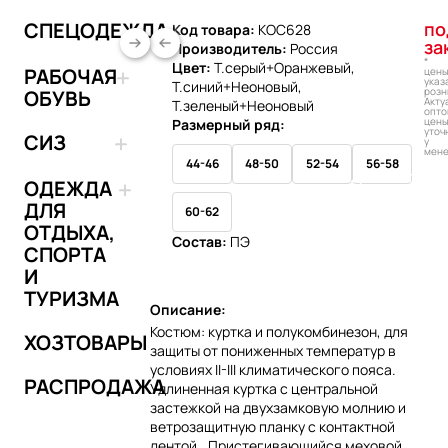
СПЕЦОДЕЖДА
по
Код товара:
КОС628
за
Производитель:
Россия
*
Цвет:
Т.серый+Оранжевый,
РАБОЧАЯ
цен
указ
Т.синий+Неоновый,
розн
ОБУВЬ
Акту
Т.зеленый+Неоновый
опто
цен
Размерный ряд:
уточ
СИЗ
у
мен
44-46
48-50
52-54
56-58
Добавить в 
ОДЕЖДА
ДЛЯ
60-62
ОТДЫХА,
Состав:
ПЭ
СПОРТА
И
ТУРИЗМА
Описание:
Костюм: куртка и полукомбинезон, для
ХОЗТОВАРЫ
защиты от пониженных температур в
условиях II-III климатического пояса.
РАСПРОДАЖА
Удлиненная куртка с центральной
застежкой на двухзамковую молнию и
ветрозащитную планку с контактной
лентой.. Пристегивающийся меховой