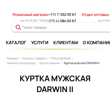
Розничный магазин
+375 17
252 30 67
Отдел оптовых
пн-пт 10:00 - 19:00
+375 44
584 00 67
пн-пт 9:
КАТАЛОГ
УСЛУГИ
КЛИЕНТАМ
О КОМПАНИ
Главная
Каталог товаров
СПЕЦОДЕЖДА
Зимняя спецодежда
Куртки зимние
Куртка мужская DARWIN II
КУРТКА МУЖСКАЯ
DARWIN II