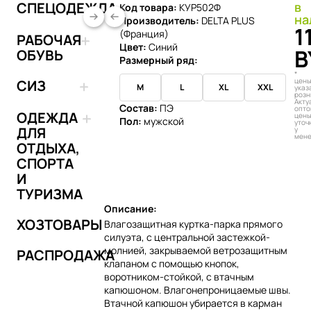
СПЕЦОДЕЖДА
в
Код товара:
КУР502Ф
на
Производитель:
DELTA PLUS
1
(Франция)
РАБОЧАЯ
Цвет:
Синий
B
ОБУВЬ
Размерный ряд:
*
цен
СИЗ
M
L
XL
XXL
указ
розн
Акту
Состав:
ПЭ
опто
ОДЕЖДА
цен
Пол:
мужской
уточ
ДЛЯ
у
мен
ОТДЫХА,
Добавить в 
СПОРТА
И
ТУРИЗМА
Описание:
ХОЗТОВАРЫ
Влагозащитная куртка-парка прямого
силуэта, с центральной застежкой-
молнией, закрываемой ветрозащитным
РАСПРОДАЖА
клапаном с помощью кнопок,
воротником-стойкой, с втачным
капюшоном. Влагонепроницаемые швы.
Втачной капюшон убирается в карман