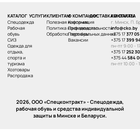
КАТАЛОГ
УСЛУГИ
КЛИЕНТАМ
О КОМПАНИИ
ДОСТАВКА И ОПЛАТА
КОНТАКТЫ
спецодежда
Полезная информация
Компания
г. Минск, П. 
рабочая
Политика конфиденциальности
Производство
info@cko.by
обувь
Обработка персональных данных
Партнёры
+375 17
377 05
СИЗ
Вакансии
+375 17
399 9
одежда для
пн-пт 9:00 - 1
отдыха,
+375 17
252 30
спорта и
+375 44
584 0
туризма
пн-пт 10:00 - 
хозтовары
распродажа
2026, ООО «‎Спецконтракт» - Спецодежда,
рабочая обувь и средства индивидуальной
защиты в Минске и Беларуси.