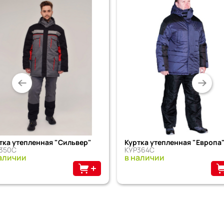
тка утепленная "Сильвер"
Куртка утепленная "Европа
350С
КУР364С
аличии
в наличии