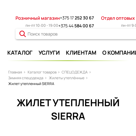
Розничный магазин
+375 17
252 30 67
Отдел оптовых
пн-пт 10:00 - 19:00
+375 44
584 00 67
пн-пт 9:
КАТАЛОГ
УСЛУГИ
КЛИЕНТАМ
О КОМПАНИ
Главная
Каталог товаров
СПЕЦОДЕЖДА
Зимняя спецодежда
Жилеты утеплённые
Жилет утепленный SIERRA
ЖИЛЕТ УТЕПЛЕННЫЙ
SIERRA