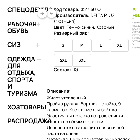
СПЕЦОДЕЖДА
в
Код товара:
ЖИЛ501Ф
на
Производитель:
DELTA PLUS
*
(Франция)
РАБОЧАЯ
цен
указ
Цвет:
Темно-синий, Красный
розн
ОБУВЬ
Акту
Размерный ряд:
опто
цен
уточ
СИЗ
у
S
M
L
XL
мен
Добавить в 
ОДЕЖДА
2XL
3XL
ДЛЯ
Состав:
ПЭ
ОТДЫХА,
СПОРТА
И
Описание:
ТУРИЗМА
Жилет утепленный
Пройма рукава. Вортник - стойка, 9
ХОЗТОВАРЫ
карманов. Крепление для бейджа.
Эластичная вставка по краю спинки
РАСПРОДАЖА
жилета по обеим сторонам.
Дополнительная защита поясничной
части на спине.
Материал: 65 % полиэстер 35 % хлопок,