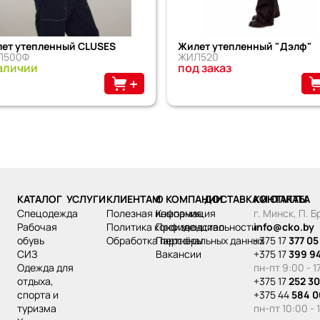
ет утепленный CLUSES
Жилет утепленный "Дэлф"
Л500Ф
ЖИЛ520
аличии
под заказ
КАТАЛОГ
УСЛУГИ
КЛИЕНТАМ
О КОМПАНИИ
ДОСТАВКА И ОПЛАТА
КОНТАКТЫ
спецодежда
Полезная информация
Компания
г. Минск, П. 
рабочая
Политика конфиденциальности
Производство
info@cko.by
обувь
Обработка персональных данных
Партнёры
+375 17
377 05
СИЗ
Вакансии
+375 17
399 9
одежда для
пн-пт 9:00 - 1
отдыха,
+375 17
252 30
спорта и
+375 44
584 0
туризма
пн-пт 10:00 - 