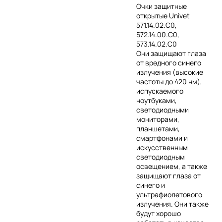
Очки защитные
открытые Univet
571.14.02.С0,
572.14.00.С0,
573.14.02.С0
Они защищают глаза
от вредного синего
излучения (высокие
частоты до 420 нм),
испускаемого
ноутбуками,
светодиодными
мониторами,
планшетами,
смартфонами и
искусственным
светодиодным
освещением, а также
защищают глаза от
синего и
ультрафиолетового
излучения. Они также
будут хорошо