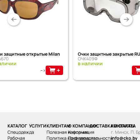
и защитные открытые Milan
Очки защитные закрытые RU
A670
ОЧК409Ф
аличии
в наличии
-->
КАТАЛОГ
УСЛУГИ
КЛИЕНТАМ
О КОМПАНИИ
ДОСТАВКА И ОПЛАТА
КОНТАКТЫ
спецодежда
Полезная информация
Компания
г. Минск, П. 
рабочая
Политика конфиденциальности
Производство
info@cko.by