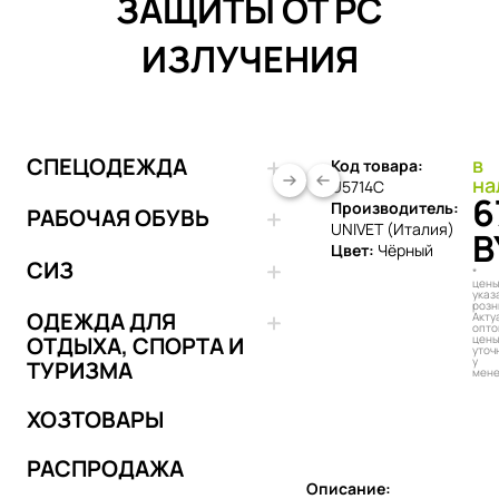
ЗАЩИТЫ ОТ PC
ИЗЛУЧЕНИЯ
СПЕЦОДЕЖДА
в
Код товара:
на
U5714C
6
Производитель:
РАБОЧАЯ ОБУВЬ
UNIVET (Италия)
B
Цвет:
Чёрный
СИЗ
*
цен
указ
розн
ОДЕЖДА ДЛЯ
Акту
опто
цен
ОТДЫХА, СПОРТА И
уточ
у
ТУРИЗМА
мен
Добавить в 
ХОЗТОВАРЫ
РАСПРОДАЖА
Описание: