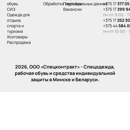
обувь
Обработка персональных данных
Партнёры
+375 17
377 05
СИЗ
Вакансии
+375 17
399 9
одежда для
пн-пт 9:00 - 1
отдыха,
+375 17
252 30
спорта и
+375 44
584 0
туризма
пн-пт 10:00 - 
хозтовары
распродажа
2026, ООО «‎Спецконтракт» - Спецодежда,
рабочая обувь и средства индивидуальной
защиты в Минске и Беларуси.