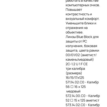
работать в качестве
компьютерных очков.
Повышает
контрастность и
визуальный комфорт.
Уменьшите блики и
отражения на
объективе.
Линзы Blue Block для
защиты от РС
излучения, боковая
защита, цвета рамки
00/01/02 (аметист/
камень/медовый)
2C-1.2 U 1 F CE
три калибра
(размера)
16/15/17х125
571.14.02.С0 - Калибр
56 ☐ 16 x 125
медовый
572.14.00.С0 - Калибр
52 ☐ 15 x 125 аметист
573.14.02.С0 - Калибр