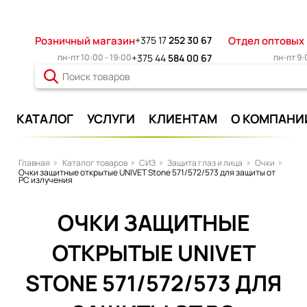
Розничный магазин
+375 17
252 30 67
Отдел оптовых
пн-пт 10:00 - 19:00
+375 44
584 00 67
пн-пт 9:
КАТАЛОГ
УСЛУГИ
КЛИЕНТАМ
О КОМПАНИ
Главная
Каталог товаров
СИЗ
Защита глаз и лица
Очки
Очки защитные открытые UNIVET Stone 571/572/573 для защиты от
PC излучения
ОЧКИ ЗАЩИТНЫЕ
ОТКРЫТЫЕ UNIVET
STONE 571/572/573 ДЛЯ