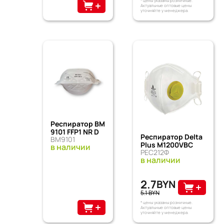
* цены указаны розничные.
Актуальные оптовые цены
уточняйте у менеджера.
Респиратор ВМ
9101 FFP1 NR D
Респиратор Delta
ВМ9101
Plus М1200VВС
в наличии
РЕС212Ф
в наличии
2.7
BYN
5.1 BYN
* цены указаны розничные.
Актуальные оптовые цены
уточняйте у менеджера.