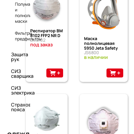
Полумаски
и
полнолицевые
маски
Респиратор ВМ
Фильтры,
8102 FFP2 NR D
Маска
предфильтры
ВМ8102
полнолицевая
под заказ
5950 Jeta Safety
JS6800
Защита
в наличии
рук
СИЗ
сварщика
СИЗ
электрика
Страховочные
пояса