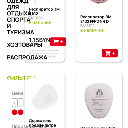
ОДЕЖДА
ДЛЯ
Респиратор 3M
ОТДЫХА,
8102
Респиратор ВМ
3M8102
СПОРТА
8122 FFP2 NR D
в наличии
И
ВМ8122
в наличии
ТУРИЗМА
1.15
BYN
ХОЗТОВАРЫ
2.2 BYN
* цены указаны розничные.
Актуальные оптовые цены
РАСПРОДАЖА
уточняйте у менеджера.
ФИЛЬТРЫ
Цена
Держатель
предфильтра
Производитель