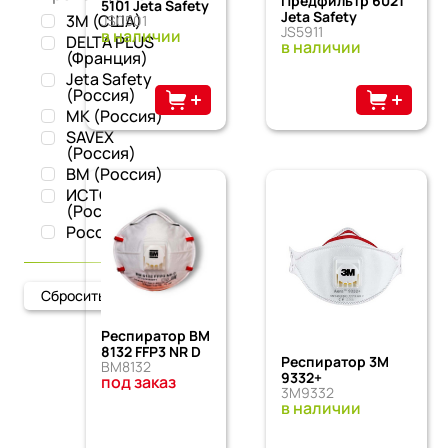
Предфильтр 6021
5101 Jeta Safety
Jeta Safety
3M (США)
JS0501
JS5911
в наличии
DELTA PLUS
в наличии
(Франция)
Jeta Safety
(Россия)
MK (Россия)
SAVEX
(Россия)
ВМ (Россия)
ИСТОК
(Россия)
Россия
Сбросить
Респиратор ВМ
8132 FFP3 NR D
Респиратор 3M
ВМ8132
9332+
под заказ
3M9332
в наличии