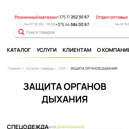
Розничный магазин
+375 17
252 30 67
Отдел оптовых
пн-пт 10:00 - 19:00
+375 44
584 00 67
пн-пт 9:
КАТАЛОГ
УСЛУГИ
КЛИЕНТАМ
О КОМПАНИ
Главная
Каталог товаров
СИЗ
ЗАЩИТА ОРГАНОВ ДЫХАНИЯ
ЗАЩИТА ОРГАНОВ
ДЫХАНИЯ
СПЕЦОДЕЖДА
Сортировать по
Цене
Названию