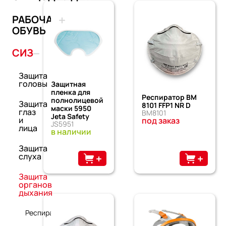
РАБОЧАЯ
ОБУВЬ
СИЗ
Защита
головы
Защитная
пленка для
Респиратор ВМ
полнолицевой
Защита
8101 FFP1 NR D
маски 5950
глаз
ВМ8101
Jeta Safety
и
под заказ
JS5951
лица
в наличии
Защита
слуха
Защита
органов
дыхания
Респираторы