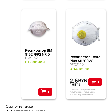
Респиратор ВМ
9152 FFP2 NR D
Респиратор Delta
ВМ9152
Plus М1200VС
в наличии
РЕС210Ф
в наличии
2.6
BYN
4.9 BYN
* цены указаны розничные.
Актуальные оптовые цены
уточняйте у менеджера.
Смотрите также:
Респираторы, маски