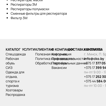
Респираторы 3М
Респираторы полумаски
Сменные фильтры для респиратора
Фильтр 3М
КАТАЛОГ
УСЛУГИ
КЛИЕНТАМ
О КОМПАНИИ
ДОСТАВКА И ОПЛАТА
КОНТАКТЫ
спецодежда
Полезная информация
Компания
г. Минск, П. 
рабочая
Политика конфиденциальности
Производство
info@cko.by
обувь
Обработка персональных данных
Партнёры
+375 17
377 05
СИЗ
Вакансии
+375 17
399 9
одежда для
пн-пт 9:00 - 1
отдыха,
+375 17
252 30
спорта и
+375 44
584 0
туризма
пн-пт 10:00 - 
хозтовары
распродажа