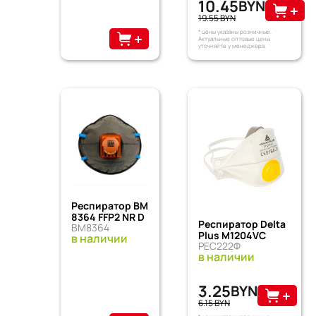
10.45
BYN
19.55 BYN
* цены указаны розничные.
Актуальные оптовые цены
уточняйте у менеджера.
Респиратор ВМ
8364 FFP2 NR D
Респиратор Delta
ВМ8364
Plus М1204VС
в наличии
РЕС222Ф
в наличии
3.25
BYN
6.15 BYN