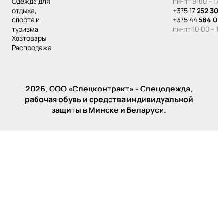
одежда для
пн-пт 9:00 - 1
отдыха,
+375 17
252 30
спорта и
+375 44
584 0
туризма
пн-пт 10:00 - 
хозтовары
распродажа
2026, ООО «‎Спецконтракт» - Спецодежда,
рабочая обувь и средства индивидуальной
защиты в Минске и Беларуси.