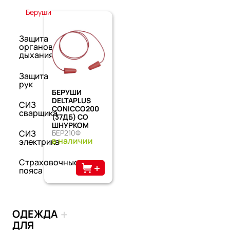
Беруши
Защита
органов
дыхания
Защита
рук
БЕРУШИ
DELTAPLUS
СИЗ
CONICCO200
сварщика
(37ДБ) СО
ШНУРКОМ
СИЗ
БЕР210Ф
в наличии
электрика
Страховочные
пояса
ОДЕЖДА
ДЛЯ