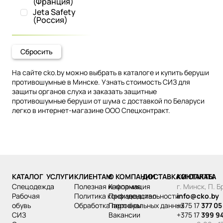
(Франция)
Jeta Safety
(Россия)
Сбросить
На сайте cko.by можно выбрать в каталоге и купить беруши
противошумные в Минске. Узнать стоимость СИЗ для
защиты органов слуха и заказать защитные
противошумные беруши от шума с доставкой по Беларуси
легко в интернет-магазине ООО Спецконтракт.
КАТАЛОГ
УСЛУГИ
КЛИЕНТАМ
О КОМПАНИИ
ДОСТАВКА И ОПЛАТА
КОНТАКТЫ
спецодежда
Полезная информация
Компания
г. Минск, П. 
рабочая
Политика конфиденциальности
Производство
info@cko.by
обувь
Обработка персональных данных
Партнёры
+375 17
377 05
СИЗ
Вакансии
+375 17
399 9