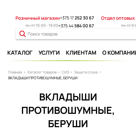
Розничный магазин
+375 17
252 30 67
Отдел оптовых
пн-пт 10:00 - 19:00
+375 44
584 00 67
пн-пт 9:
КАТАЛОГ
УСЛУГИ
КЛИЕНТАМ
О КОМПАНИ
Главная
Каталог товаров
СИЗ
Защита слуха
ВКЛАДЫШИ ПРОТИВОШУМНЫЕ, БЕРУШИ
ВКЛАДЫШИ
ПРОТИВОШУМНЫЕ,
БЕРУШИ