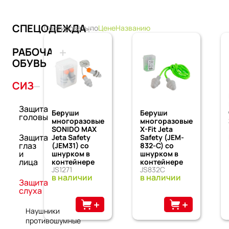
СПЕЦОДЕЖДА
Сортировать по
Цене
Названию
РАБОЧАЯ
ОБУВЬ
СИЗ
Защита
Беруши
Беруши
головы
многоразовые
многоразовые
SONIDO MAX
X-Fit Jeta
Защита
Jeta Safety
Safety (JEM-
глаз
(JEM31) со
832-C) со
и
шнурком в
шнурком в
лица
контейнере
контейнере
JS1271
JS832C
в наличии
в наличии
Защита
слуха
Наушники
противошумные