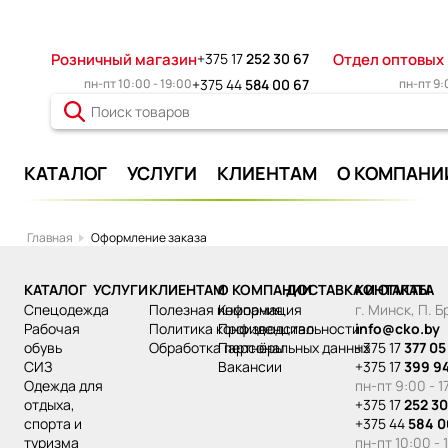
Розничный магазин
+375 17
252 30 67
Отдел оптовых
пн-пт 10:00 - 19:00
+375 44
584 00 67
пн-пт 9:
КАТАЛОГ
УСЛУГИ
КЛИЕНТАМ
О КОМПАНИ
Главная
Оформление заказа
КАТАЛОГ
УСЛУГИ
КЛИЕНТАМ
О КОМПАНИИ
ДОСТАВКА И ОПЛАТА
КОНТАКТЫ
спецодежда
Полезная информация
Компания
г. Минск, П. 
рабочая
Политика конфиденциальности
Производство
info@cko.by
обувь
Обработка персональных данных
Партнёры
+375 17
377 05
СИЗ
Вакансии
+375 17
399 9
одежда для
пн-пт 9:00 - 1
отдыха,
+375 17
252 30
спорта и
+375 44
584 0
туризма
пн-пт 10:00 - 